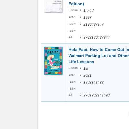
Edition)
:
Edition
1re éd
:
Year
1997
:
ISBN
2130487947
ISBN
:
13
9782130487944
Hola Papi: How to Come Out in
Walmart Parking Lot and Other
Life Lessons
:
Edition
1st
:
Year
2021
:
ISBN
1982141492
ISBN
:
13
9781982141493