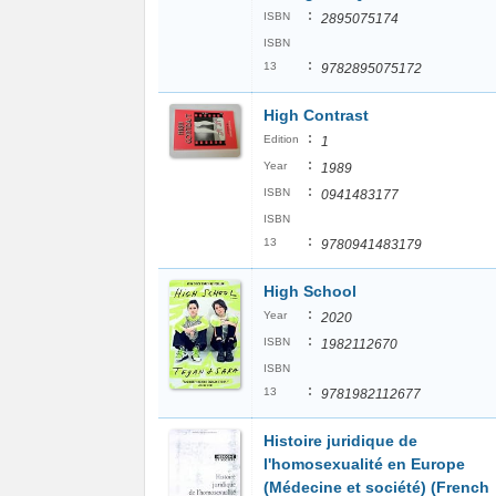
:
ISBN
2895075174
ISBN
:
13
9782895075172
High Contrast
:
Edition
1
:
Year
1989
:
ISBN
0941483177
ISBN
:
13
9780941483179
High School
:
Year
2020
:
ISBN
1982112670
ISBN
:
13
9781982112677
Histoire juridique de
l'homosexualité en Europe
(Médecine et société) (French