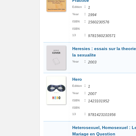
Practice
:
Edition
1
:
Year
1994
:
ISBN
1560230576
ISBN
:
13
9781560230571
Heresies : essais sur la theori
la sexualite
:
Year
2003
Hero
:
Edition
1
:
Year
2007
:
ISBN
1423101952
ISBN
:
13
9781423101956
Heterosexuel, Homosexuel : L
Mariage en Question