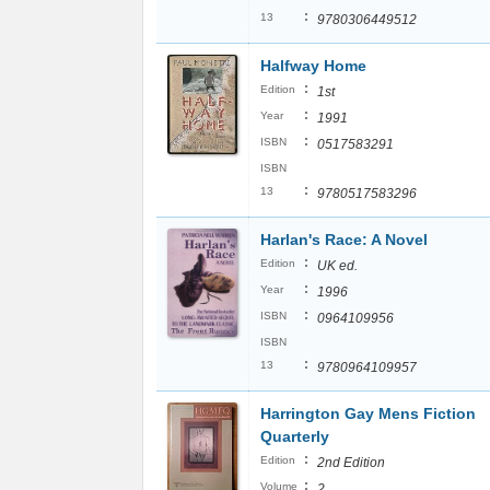
:
13
9780306449512
Halfway Home
:
Edition
1st
:
Year
1991
:
ISBN
0517583291
ISBN
:
13
9780517583296
Harlan's Race: A Novel
:
Edition
UK ed.
:
Year
1996
:
ISBN
0964109956
ISBN
:
13
9780964109957
Harrington Gay Mens Fiction
Quarterly
:
Edition
2nd Edition
:
Volume
2