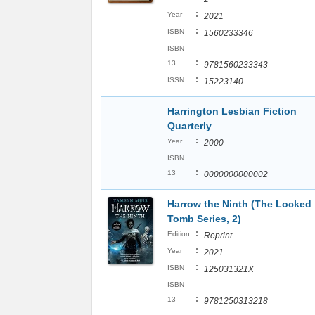
:
Year
2021
:
ISBN
1560233346
ISBN
:
13
9781560233343
:
ISSN
15223140
Harrington Lesbian Fiction
Quarterly
:
Year
2000
ISBN
:
13
0000000000002
Harrow the Ninth (The Locked
Tomb Series, 2)
:
Edition
Reprint
:
Year
2021
:
ISBN
125031321X
ISBN
:
13
9781250313218