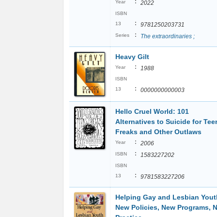
:
Year
2022
ISBN
:
13
9781250203731
:
Series
The extraordinaries ;
Heavy Gilt
:
Year
1988
ISBN
:
13
0000000000003
Hello Cruel World: 101
Alternatives to Suicide for Tee
Freaks and Other Outlaws
:
Year
2006
:
ISBN
1583227202
ISBN
:
13
9781583227206
Helping Gay and Lesbian Yout
New Policies, New Programs, 