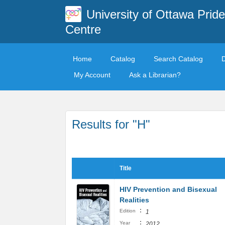
University of Ottawa Pride
Centre
Home
Catalog
Search Catalog
My Account
Ask a Librarian?
Results for "H"
Title
HIV Prevention and Bisexual
Realities
:
Edition
1
:
Year
2012