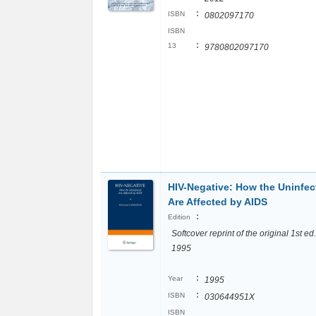
:
ISBN
0802097170
ISBN
:
13
9780802097170
HIV-Negative: How the Uninfec
Are Affected by AIDS
:
Edition
Softcover reprint of the original 1st ed.
1995
:
Year
1995
:
ISBN
030644951X
ISBN