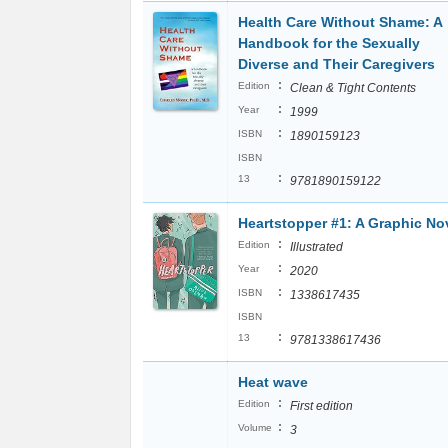
Health Care Without Shame: A
Handbook for the Sexually
Diverse and Their Caregivers
:
Edition
Clean & Tight Contents
:
Year
1999
:
ISBN
1890159123
ISBN
:
13
9781890159122
Heartstopper #1: A Graphic No
:
Edition
Illustrated
:
Year
2020
:
ISBN
1338617435
ISBN
:
13
9781338617436
Heat wave
:
Edition
First edition
:
Volume
3