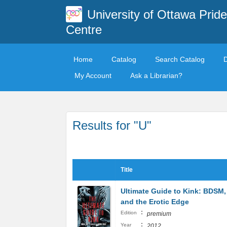
University of Ottawa Pride
Centre
Home
Catalog
Search Catalog
My Account
Ask a Librarian?
Results for "U"
Title
Ultimate Guide to Kink: BDSM,
and the Erotic Edge
:
Edition
premium
:
Year
2012