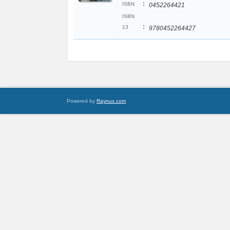
:
ISBN
0452264421
ISBN
:
13
9780452264427
Powered by
Raynux.com