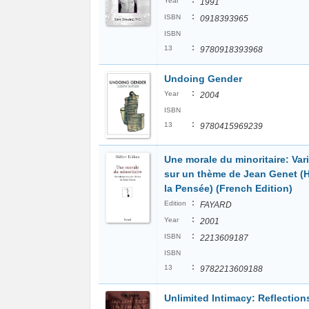
:
Year
1991
:
ISBN
0918393965
ISBN
:
13
9780918393968
Undoing Gender
:
Year
2004
ISBN
:
13
9780415969239
Une morale du minoritaire: Var
sur un thème de Jean Genet (H
la Pensée) (French Edition)
:
Edition
FAYARD
:
Year
2001
:
ISBN
2213609187
ISBN
:
13
9782213609188
Unlimited Intimacy: Reflection