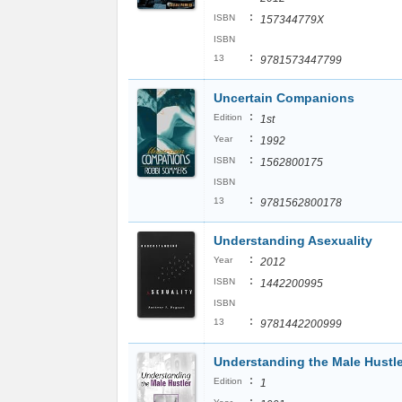
:
ISBN
157344779X
ISBN
:
13
9781573447799
Uncertain Companions
:
Edition
1st
:
Year
1992
:
ISBN
1562800175
ISBN
:
13
9781562800178
Understanding Asexuality
:
Year
2012
:
ISBN
1442200995
ISBN
:
13
9781442200999
Understanding the Male Hustle
:
Edition
1