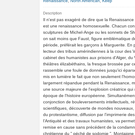
Renaissance
,
North American
,
Keep
Description
Il n'est pas exagéré de dire que la Renaissanc
est une renaissance homosexuelle. Chacun conn
sculptures de Michel-Ange ou les sonnets de S
on sait moins que Faust, figure emblématique d
période, préférait les garçons à Marguerite. En
lecteur des tribus amérindiennes à la cour des V
cabinet des humanistes aux prisons d'Alger, du 
théâtres élizabéthains, la fresque brossée par ce
rassemble une foule de données jusqu'ici éparse
mis en lumière le fait que non seulement l'homos
largement répandue pendant la Renaissance, ma
une source majeure de l'explosion créatrice qui
époque de l'histoire européenne. Simultanémen
conjonction de bouleversements intellectuels, ré
scientifiques, découverte de mondes nouveaux
du protestantisme, diffusion par l'imprimerie d
l'Antiquité et des travaux humanistes, va permet
remise en cause sans précédent de la condamn
chrétienne du " péché de sodomie ". Montaigne