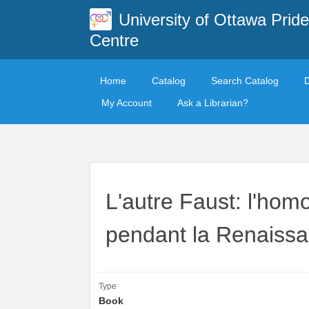
University of Ottawa Pride
Centre
Home
Catalog
Search Catalog
My Account
Ask a Librarian?
L'autre Faust: l'hom
pendant la Renaiss
Type
Book