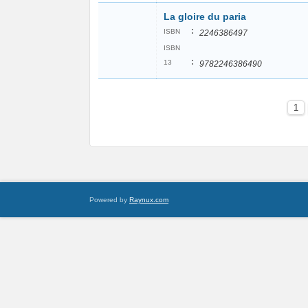
La gloire du paria
:
ISBN
2246386497
ISBN
:
13
9782246386490
1
Powered by
Raynux.com