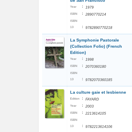
de San Francisco
:
Year
1979
:
ISBN
2890770214
ISBN
:
13
9782890770218
La Symphonie Pastorale
(Collection Folio) (French
Edition)
:
Year
1998
:
ISBN
2070360180
ISBN
:
13
9782070360185
La culture gaie et lesbienne
:
Edition
FAYARD
:
Year
2003
:
ISBN
2213614105
ISBN
:
13
9782213614106