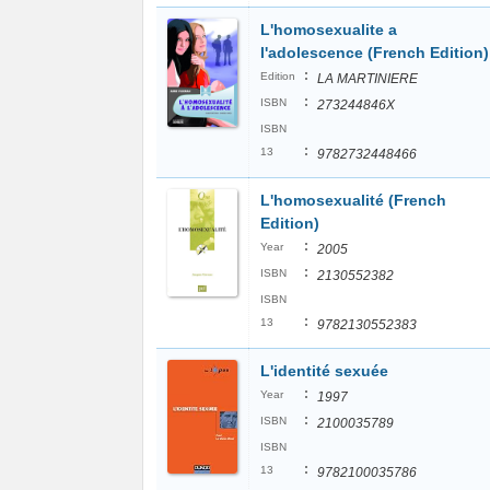
L'homosexualite a
l'adolescence (French Edition)
:
Edition
LA MARTINIERE
:
ISBN
273244846X
ISBN
:
13
9782732448466
L'homosexualité (French
Edition)
:
Year
2005
:
ISBN
2130552382
ISBN
:
13
9782130552383
L'identité sexuée
:
Year
1997
:
ISBN
2100035789
ISBN
:
13
9782100035786