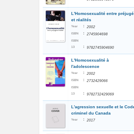
L'Homosexualité entre préjugé
et réalités
:
Year
2002
:
ISBN
2745904698
ISBN
:
13
9782745904690
L'Homosexualité à
l'adolescence
:
Year
2002
:
ISBN
2732429066
ISBN
:
13
9782732429069
L'agression sexuelle et le Cod
criminel du Canada
:
Year
2017